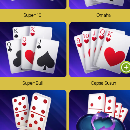
Super 10
Omaha
Super Bull
Capsa Susun