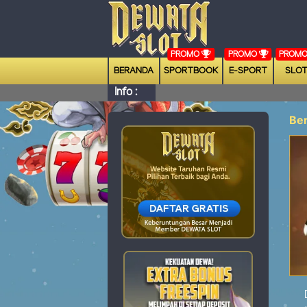
PROMO
PROMO
PROM
BERANDA
SPORTBOOK
E-SPORT
SLO
Info :
Selama
Be