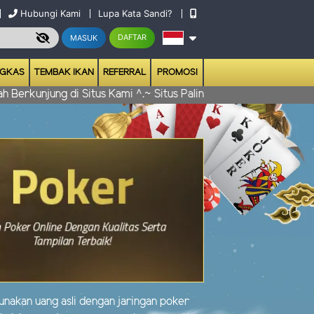
Hubungi Kami
Lupa Kata Sandi?
DAFTAR
NGKAS
TEMBAK IKAN
REFERRAL
PROMOSI
 Situs Kami ^.~ Situs Paling Gacor Kami Menyediakan Slot, Sp
kan uang asli dengan jaringan poker