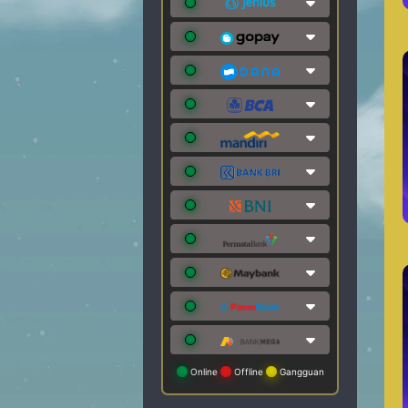
Online
Offline
Gangguan