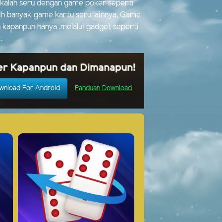
ak kalah seru dengan game poker seperti
sih banyak game kartu seru lainnya. Game
 kapanpun hanya .melalui gadget seperti
.
nload For Android
Panduan Download