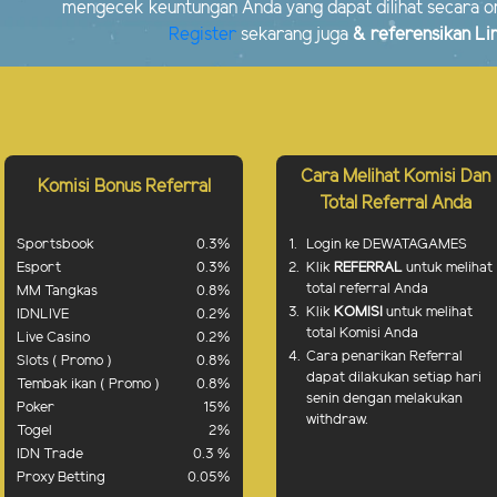
mengecek keuntungan Anda yang dapat dilihat secara o
Register
sekarang juga
& referensikan Li
Cara Melihat Komisi Dan
Komisi Bonus Referral
Total Referral Anda
Sportsbook
0.3%
1.
Login ke DEWATAGAMES
Esport
0.3%
2.
Klik
REFERRAL
untuk melihat
total referral Anda
MM Tangkas
0.8%
3.
Klik
KOMISI
untuk melihat
IDNLIVE
0.2%
total Komisi Anda
Live Casino
0.2%
4.
Cara penarikan Referral
Slots ( Promo )
0.8%
dapat dilakukan setiap hari
Tembak ikan ( Promo )
0.8%
senin dengan melakukan
Poker
15%
withdraw.
Togel
2%
IDN Trade
0.3 %
Proxy Betting
0.05%