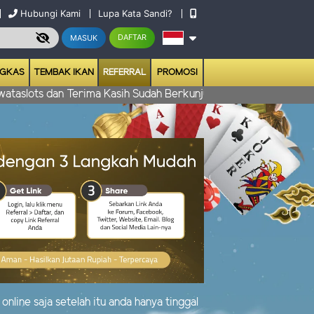
Hubungi Kami
Lupa Kata Sandi?
DAFTAR
NGKAS
TEMBAK IKAN
REFERRAL
PROMOSI
dan Terima Kasih Sudah Berkunjung di Situs Kami ^.~ Situs Pal
nline saja setelah itu anda hanya tinggal