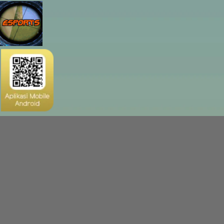
Jadwal Bank
Video Tutorial